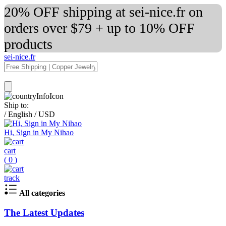
20% OFF shipping at sei-nice.fr on
orders over $79 + up to 10% OFF
products
sei-nice.fr
Ship to:
/
English
/
USD
Hi, Sign in My Nihao
cart
(
0
)
track
All categories
The Latest Updates