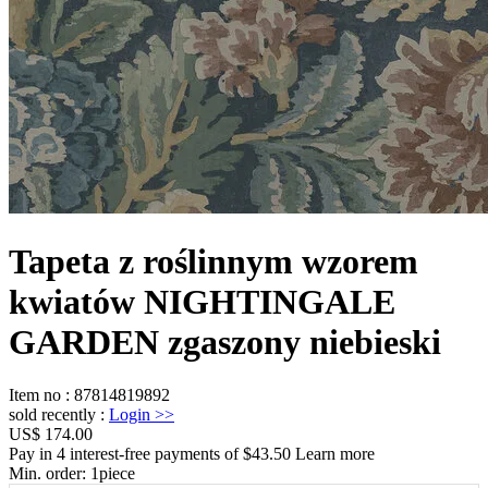
Tapeta z roślinnym wzorem
kwiatów NIGHTINGALE
GARDEN zgaszony niebieski
Item no
:
87814819892
sold recently
:
Login
>>
US$ 174.00
Pay in 4 interest-free payments of $43.50 Learn more
Min. order:
1
piece