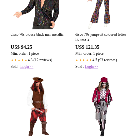
disco 70s blouse black men metallic
disco 70s jumpsuit coloured ladies
flowers 2
US$ 94.25
US$ 121.35
Min. order: 1 piece
Min. order: 1 piece
4.8 (12 reviews)
4.5 (93 reviews)
★★★★★
★★★★★
Sold :
Login>>
Sold :
Login>>