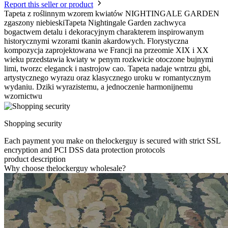
Report this seller or product
Tapeta z roślinnym wzorem kwiatów NIGHTINGALE GARDEN
zgaszony niebieskiTapeta Nightingale Garden zachwyca
bogactwem detalu i dekoracyjnym charakterem inspirowanym
historycznymi wzorami tkanin akardowych. Florystyczna
kompozycja zaprojektowana we Francji na przeomie XIX i XX
wieku przedstawia kwiaty w penym rozkwicie otoczone bujnymi
limi, tworzc eleganck i nastrojow cao. Tapeta nadaje wntrzu gbi,
artystycznego wyrazu oraz klasycznego uroku w romantycznym
wydaniu. Dziki wyrazistemu, a jednoczenie harmonijnemu
wzornictwu
Shopping security
Each payment you make on thelockerguy is secured with strict SSL
encryption and PCI DSS data protection protocols
product description
Why choose thelockerguy wholesale?