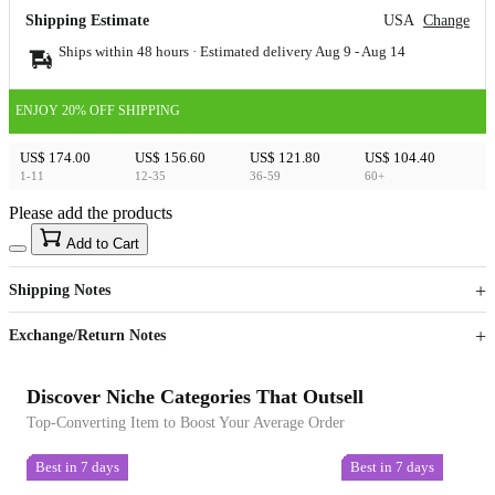
Shipping Estimate
USA
Change
Ships within 48 hours · Estimated delivery
Aug 9
-
Aug 14
ENJOY 20% OFF SHIPPING
US$ 174.00
US$ 156.60
US$ 121.80
US$ 104.40
1-11
12-35
36-59
60+
Please add the products
15
40
Add to Cart
US$
%
Get now
Get now
Shipping Notes
Sign up to your membership to get coupons up to
Opportunity to enjoy order discount up to 15% off
Exchange/Return Notes
Discover Niche Categories That Outsell
Top-Converting Item to Boost Your Average Order
Best in 7 days
Best in 7 days