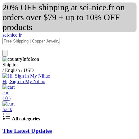
20% OFF shipping at sei-nice.fr on
orders over $79 + up to 10% OFF
products
sei-nice.fr
Ship to:
/
English
/
USD
Hi, Sign in My Nihao
cart
(
0
)
track
All categories
The Latest Updates