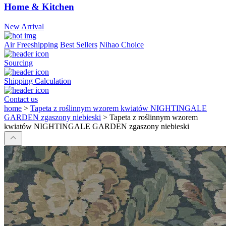
Home & Kitchen
New Arrival
Air Freeshipping
Best Sellers
Nihao Choice
Sourcing
Shipping Calculation
Contact us
home
>
Tapeta z roślinnym wzorem kwiatów NIGHTINGALE
GARDEN zgaszony niebieski
>
Tapeta z roślinnym wzorem
kwiatów NIGHTINGALE GARDEN zgaszony niebieski