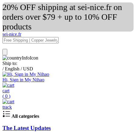
20% OFF shipping at sei-nice.fr on
orders over $79 + up to 10% OFF
products
sei-nice.fr
Ship to:
/
English
/
USD
Hi, Sign in My Nihao
cart
(
0
)
track
All categories
The Latest Updates